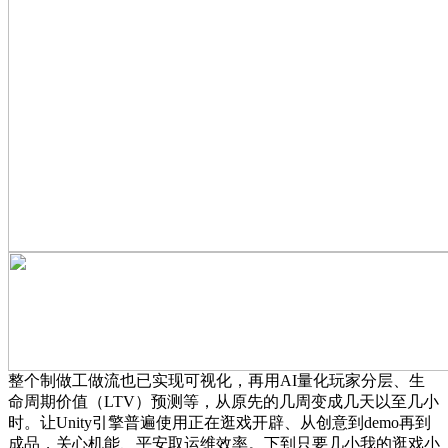
整个制做工做流也已实现可视化，再用AI量化玩家分层、生
命周期价值（LTV）预测等，从原先的几周变成几天以至几小
时。让Unity引擎普遍使用正在逛戏开辟、从创意到demo再到
成品，关心机能、平安取运维效率。下到只要几小我的逛戏小