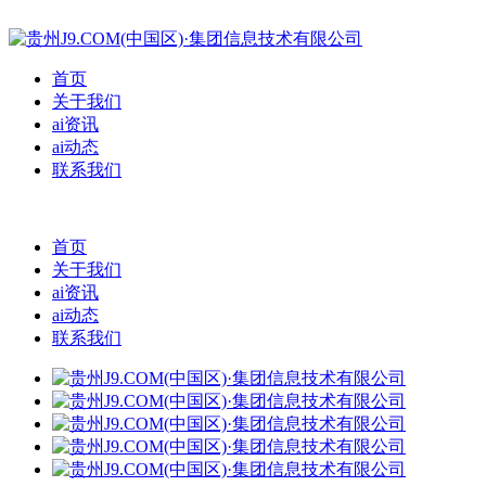
首页
关于我们
ai资讯
ai动态
联系我们
首页
关于我们
ai资讯
ai动态
联系我们