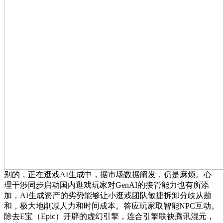
别的，正在逛戏AI生成中，据市场数据阐发，仍是麻烦。心
理干涉同步启动国内逛戏玩家对GenAI的接管能力也有所添
加，AI生成资产的劣势能够让小逛戏团队敏捷拆卸分歧从题
和，极大地削减人力和时间成本。答应玩家取智能NPC互动。
除去E宝（Epic）开辟的虚幻引擎，连合引擎联袂腾讯混元，