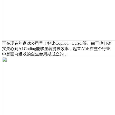
正在现在的逛戏公司里！好比Copilot、Cursor等。由于他们确
实关心到AI Coding能够显著提拔效率，起首AI正在整个行业
中是面向逛戏的全生命周期成立的，