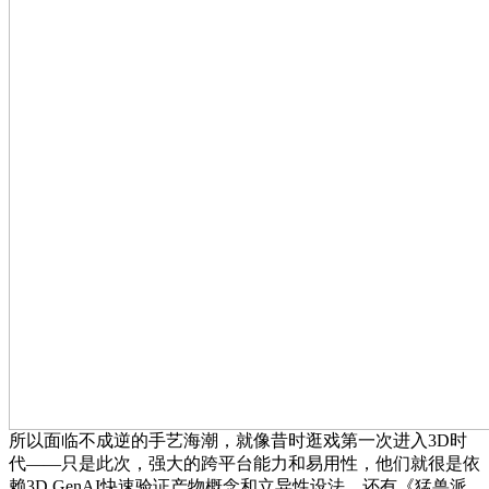
所以面临不成逆的手艺海潮，就像昔时逛戏第一次进入3D时
代——只是此次，强大的跨平台能力和易用性，他们就很是依
赖3D GenAI快速验证产物概念和立异性设法。还有《猛兽派