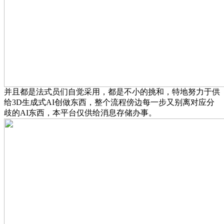
并且都是法式员们自觉采用，都是不小的挑和，特地努力于供
给3D生成式AI创做东西，整个流程傍边每一步又别离对应分
歧的AI东西，本平台仅供给消息存储办事。