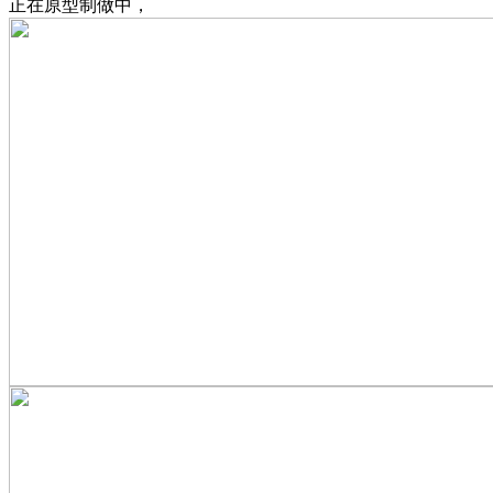
正在原型制做中，