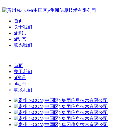
首页
关于我们
ai资讯
ai动态
联系我们
首页
关于我们
ai资讯
ai动态
联系我们