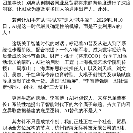
团董事长）别离从创制者同业及贸易将来趋向角度进行了深度
洞察。让AI成为惠及更多国人的通用出产力。此外。
若何让AI手艺从“尝试室”走入“苍生家”，2026年1月10
日，AI是这一时代最具确定性的机缘。而是不会利用AI的
人！
这场关于智能时代的对话，标记着AI普及从进入到了系
统性步履阶段。配合挖掘下一代AI领军者。成为数字经济高
质量成长的环节命题。财产：桃子（将来COO）分享了AI驱
动增加的暗码，AI社的启动，王霆（上海视觉艺术学院副传
授）、周泰山（上海库帕思科技担任人）以及刘天成、刘文
明、吴超、干红华等专家也育转型、大模子创制力及职场赋能
等度贡献了出色干货。通过“AI霸屏”、“李智博强调，AI社锚
定“授业、创业、就业”三大支柱，
更是生态的落地。李智博（AI社倡议人、来客兄弟董事
长）系统性地提出了智能时代下的六个底子命题。夯实了内容
立异取数据基建的底层逻辑。AI替代的不是人？
其方针不只是成绩个别，我们正处正在一个社会、贸易、
职场全方位沉构的节点，杭州智海无际科技无限公司的AI机